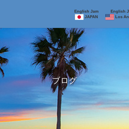
English Jam
English 
JAPAN
Los An
ブログ