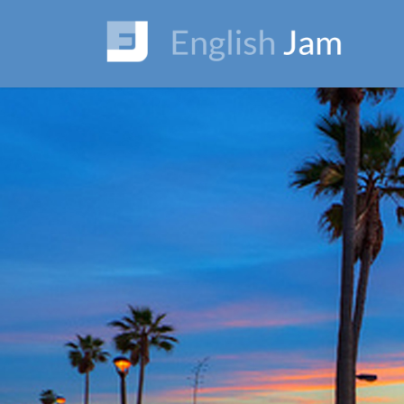
コ
ナ
ン
ビ
テ
ゲ
ン
ー
ツ
シ
に
ョ
移
ン
動
に
移
動