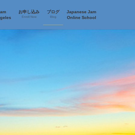
Jam
お申し込み
ブログ
Japanese Jam
geles
Enroll Now
Blog
Online School