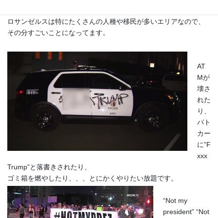
ここではどうこう言うつもりはありませんが、
ロサンゼルスは特にたくさんの人種や移民が多いエリアなので、
その分すごいことになってます。
AT
Mが
壊さ
れた
り、
パト
カー
に”F
xxx
Trump”と落書きされたり、
ゴミ箱を燃やしたり、、、とにかくやりたい放題です。
“Not my
president” “Not