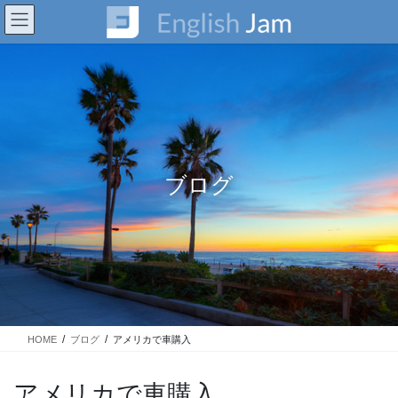
コ
ナ
ン
ビ
テ
ゲ
ン
ー
ツ
シ
に
ョ
移
ン
動
に
移
動
ブログ
HOME
ブログ
アメリカで車購入
アメリカで車購入