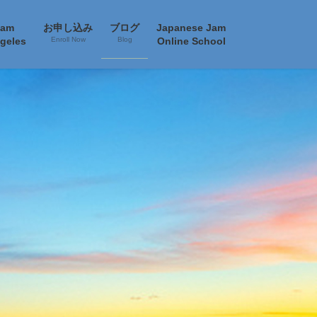
Jam
お申し込み
ブログ
Japanese Jam
geles
Enroll Now
Blog
Online School