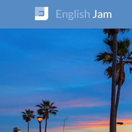
コ
ナ
ン
ビ
テ
ゲ
ン
ー
ツ
シ
に
ョ
移
ン
動
に
移
動