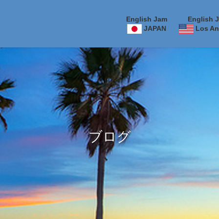
English Jam
English 
JAPAN
Los An
ブログ