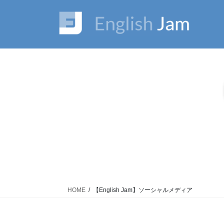
コ
ナ
ン
ビ
テ
ゲ
ン
ー
ツ
シ
に
ョ
移
ン
動
に
移
動
HOME
【English Jam】ソーシャルメディア