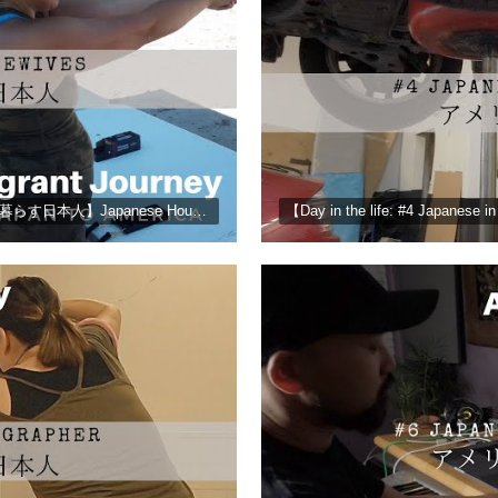
【Interview with: #3 Japanese in America アメリカで暮らす日本人】Japanese Housewives アメリカで子育てをする新米ママ＆ベテランママ