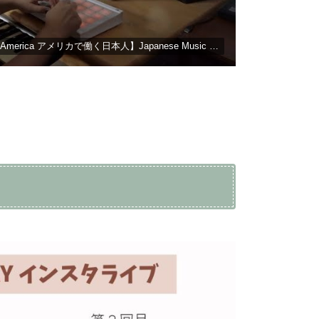
【Interview with: #6 Japanese in America アメリカで働く日本人】Japanese Music Producer ミュージックプロデューサー