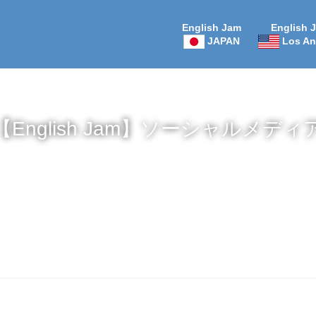
English Jam
English 
JAPAN
Los An
【English Jam】ソーシャルメディ