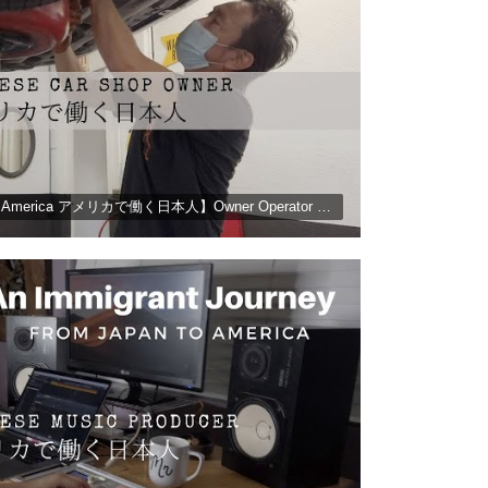
【Day in the life: #4 Japanese in America アメリカで働く日本人】Owner Operator of An Auto Shop オートショップオーナーの1日に密着