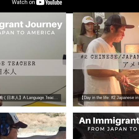
【Day in the life: #1Japanese in America アメリカで働く日本人】A Language Teacher オンライン語学学校の先生の1日に密着