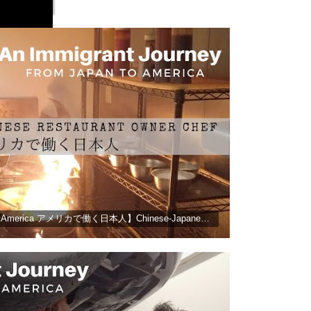
【Day in the life: #2 Japanese in America アメリカで働く日本人】Chinese-Japanese Restaurant Owner Chef 中華屋店主の1日