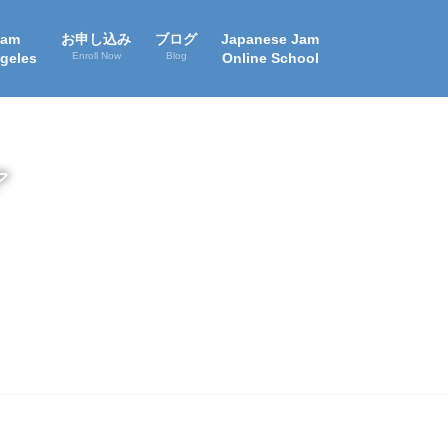
Jam
お申し込み
ブログ
Japanese Jam
geles
Enroll Now
Blog
Online School
ア